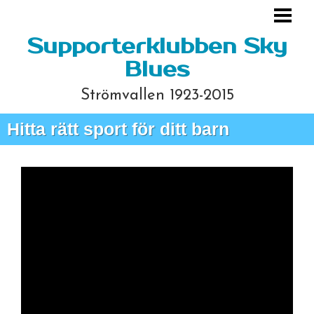
HEM
Supporterklubben Sky
Blues
Strömvallen 1923-2015
Hitta rätt sport för ditt barn